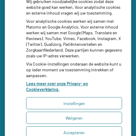
Wij gebruiken noodzakelijke cookies zodat deze
Social media
website goed kan werken. Voor analytische cookies
en externe inhoud vragen wij uw toestemming.
Voor analytische cookies werken wij samen met
Matomo en Google Analytics. Voor externe inhoud
werken wij samen met Google (Maps, Translate en
Reviews), YouTube, Vimeo, Facebook, Instagram, X
(Twitter), Qualizorg, Patiëntenvertellen en
ZorgkaartNederland. Deze partijen kunnen gegevens
zoals uw IP-adres verwerken.
Via Cookie-instellingen onderaan de website kunt u
op ieder moment uw toestemming intrekken of
aanpassen.
Lees meer over onze Privacy- en
Cookieverklaring.
Instellingen
Uw Zorg Online
|
Beheer
Weigeren
Bezoek
onze
Privacy verklaring
|
Cookie-instellingen
|
Instagram
Accepteren
Voorwaarden