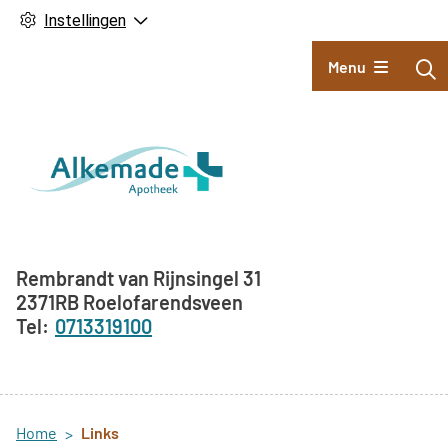
Instellingen
Hoofdmenu
Menu
Adresgegevens
Rembrandt van Rijnsingel
31
2371RB
Roelofarendsveen
0713319100
Home
Links