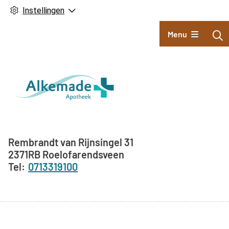
Instellingen
Hoofdmenu
Menu
Adresgegevens
Rembrandt van Rijnsingel
31
2371RB
Roelofarendsveen
0713319100