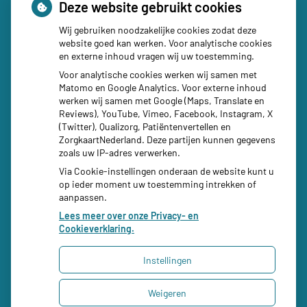
Deze website gebruikt cookies
Wij gebruiken noodzakelijke cookies zodat deze
Social media
website goed kan werken. Voor analytische cookies
en externe inhoud vragen wij uw toestemming.
Voor analytische cookies werken wij samen met
Matomo en Google Analytics. Voor externe inhoud
werken wij samen met Google (Maps, Translate en
Reviews), YouTube, Vimeo, Facebook, Instagram, X
(Twitter), Qualizorg, Patiëntenvertellen en
ZorgkaartNederland. Deze partijen kunnen gegevens
zoals uw IP-adres verwerken.
Via Cookie-instellingen onderaan de website kunt u
op ieder moment uw toestemming intrekken of
aanpassen.
Lees meer over onze Privacy- en
Cookieverklaring.
Instellingen
Uw Zorg Online
|
Beheer
Weigeren
Bezoek