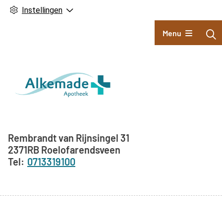
Instellingen
Hoofdmenu
Menu
Adresgegevens
Rembrandt van Rijnsingel
31
2371RB
Roelofarendsveen
0713319100